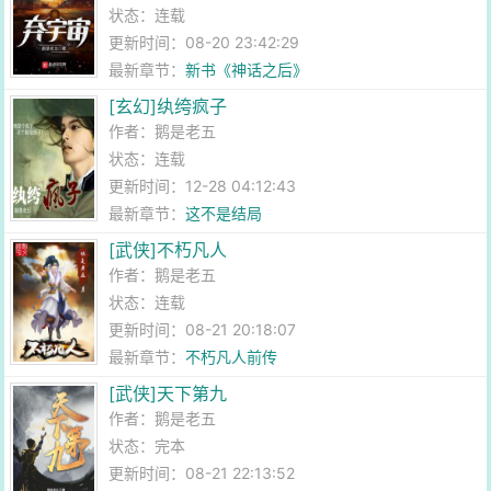
状态：连载
更新时间：08-20 23:42:29
最新章节：
新书《神话之后》
[玄幻]纨绔疯子
作者：
鹅是老五
状态：连载
更新时间：12-28 04:12:43
最新章节：
这不是结局
[武侠]不朽凡人
作者：
鹅是老五
状态：连载
更新时间：08-21 20:18:07
最新章节：
不朽凡人前传
[武侠]天下第九
作者：
鹅是老五
状态：完本
更新时间：08-21 22:13:52