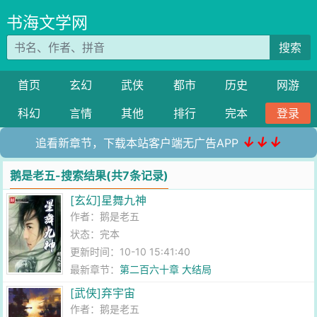
书海文学网
搜索
首页
玄幻
武侠
都市
历史
网游
科幻
言情
其他
排行
完本
登录
↓↓↓
追看新章节，下载本站客户端无广告APP
鹅是老五-搜索结果(共7条记录)
[玄幻]星舞九神
作者：
鹅是老五
状态：完本
更新时间：10-10 15:41:40
最新章节：
第二百六十章 大结局
[武侠]弃宇宙
作者：
鹅是老五