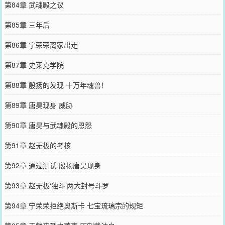
第84章 武魂殿之议
第85章 三年后
第86章 宁荣荣离家出走
第87章 史莱克学院
第88章 殷扬的发现 十万年魂兽！
第89章 唐昊现身 威胁
第90章 唐昊与武魂殿的恩怨
第91章 赵无极的考核
第92章 通过测试 殷扬唐昊现身
第93章 赵无极‘独斗’两大封号斗罗
第94章 宁荣荣拒绝奥斯卡 七宝琉璃宗的规矩