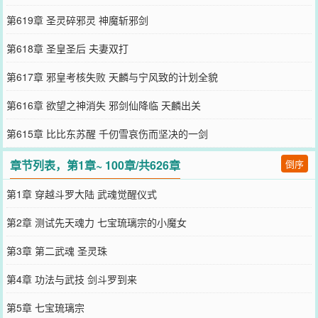
第619章 圣灵碎邪灵 神魔斩邪剑
第618章 圣皇圣后 夫妻双打
第617章 邪皇考核失败 天麟与宁风致的计划全貌
第616章 欲望之神消失 邪剑仙降临 天麟出关
第615章 比比东苏醒 千仞雪哀伤而坚决的一剑
章节列表，第1章~ 100章/共626章
倒序
第1章 穿越斗罗大陆 武魂觉醒仪式
第2章 测试先天魂力 七宝琉璃宗的小魔女
第3章 第二武魂 圣灵珠
第4章 功法与武技 剑斗罗到来
第5章 七宝琉璃宗