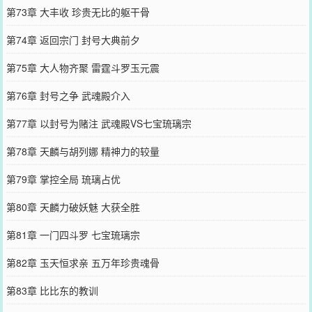
第73章 大丰收 珍贵无比的躯干骨
第74章 返回宗门 封号大典前夕
第75章 大人物齐聚 雷霆斗罗玉元震
第76章 封号之争 武魂殿介入
第77章 以封号为赌注 武魂殿VS七宝琉璃宗
第78章 天麟与胡列娜 精神力的较量
第79章 掌控全局 琉璃占优
第80章 天麟力破妖魅 大获全胜
第81章 一门四斗罗 七宝琉璃宗
第82章 玉天恒求亲 五万年珍贵魂骨
第83章 比比东的教训