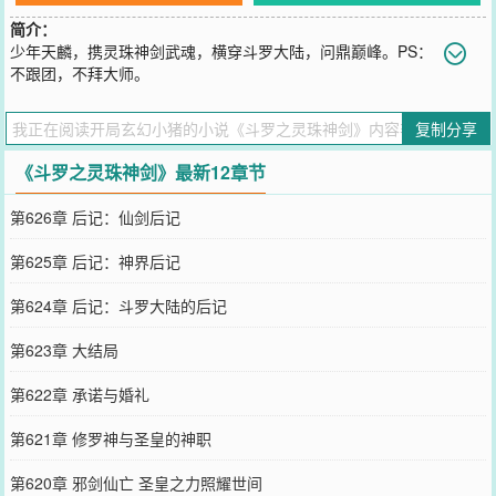
简介：
少年天麟，携灵珠神剑武魂，横穿斗罗大陆，问鼎巅峰。PS：
不跟团，不拜大师。
您要是觉得《
斗罗之灵珠神剑
》还不错的话请不要忘记向您QQ群和微
博微信里的朋友推荐哦！
复制分享
《斗罗之灵珠神剑》最新12章节
第626章 后记：仙剑后记
第625章 后记：神界后记
第624章 后记：斗罗大陆的后记
第623章 大结局
第622章 承诺与婚礼
第621章 修罗神与圣皇的神职
第620章 邪剑仙亡 圣皇之力照耀世间