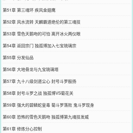
第51章 第三魂环 疾风金翅鹰
第52章 风水流转 天麟霸道绝伦的第三魂技
第53章 雪色天鹅吻的可怕 离开冰火两仪眼
第54章 返回宗门 独孤博加入七宝琉璃宗
第55章 分发仙品
第56章 大地骨龙与九宝琉璃塔
第57章 九十八级剑道尘心 封号斗罗殷扬
第58章 封号斗罗之战 独孤博VS菊花关
第59章 强大的碧鳞蛇皇毒 菊斗罗落败 鬼斗罗现身
第60章 恐怖的雪色天鹅吻 独孤博第九魂技发威
第61章 修炼分心控制