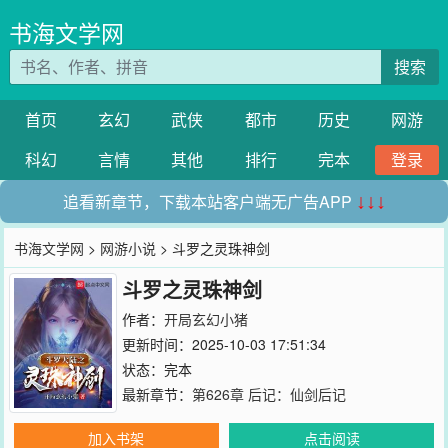
书海文学网
搜索
首页
玄幻
武侠
都市
历史
网游
科幻
言情
其他
排行
完本
登录
追看新章节，下载本站客户端无广告APP
↓↓↓
书海文学网
>
网游小说
> 斗罗之灵珠神剑
斗罗之灵珠神剑
作者：
开局玄幻小猪
更新时间：2025-10-03 17:51:34
状态：完本
最新章节：
第626章 后记：仙剑后记
加入书架
点击阅读