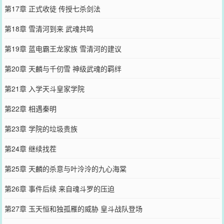
第17章 正式收徒 传授七杀剑法
第18章 雪清河到来 武魂共鸣
第19章 蓝电霸王龙家族 雪清河的建议
第20章 天麟与千仞雪 神级武魂的羁绊
第21章 入学天斗皇家学院
第22章 相遇秦明
第23章 学院的垃圾贵族
第24章 继续找茬
第25章 天麟的杀意与叶泠泠的九心海棠
第26章 事件后续 来自魂斗罗的压迫
第27章 玉天恒和独孤雁的威胁 皇斗战队登场